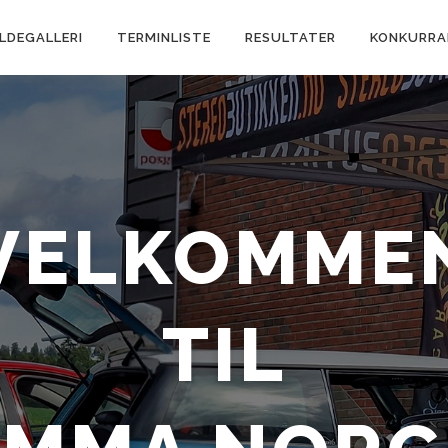
ILDEGALLERI
TERMINLISTE
RESULTATER
KONKURRA
VELKOMME
TIL